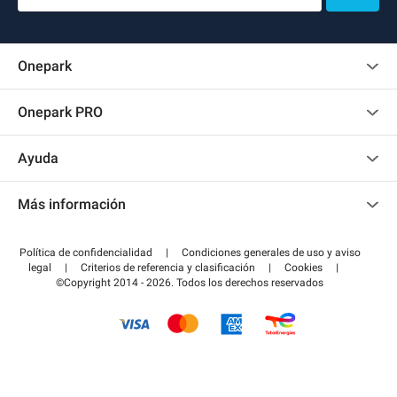
Onepark
Opinión de los clientes
Onepark PRO
Alquilar varias plazas de parking para mi empresa
Ayuda
Convertirse en colaborador
Contacto
Acceder a mi área de colaborador
Más información
Centro de ayuda
Blog
¿Cómo funciona?
Política de confidencialidad
|
Condiciones generales de uso y aviso
Guía de estacionamiento
legal
|
Criterios de referencia y clasificación
|
Cookies
|
Pagar el aparcamiento FLOW
©Copyright 2014 - 2026. Todos los derechos reservados