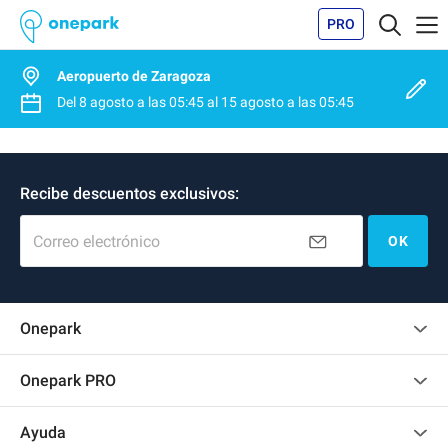
PRO
Aeropuerto de Zaragoza
Del
8 agosto
a las
05:45
al
15 agosto
a las
05:45
Recibe descuentos exclusivos:
Correo electrónico
OK
Onepark
Opinión de los clientes
Onepark PRO
Alquilar varias plazas de parking para mi empresa
Ayuda
Convertirse en colaborador