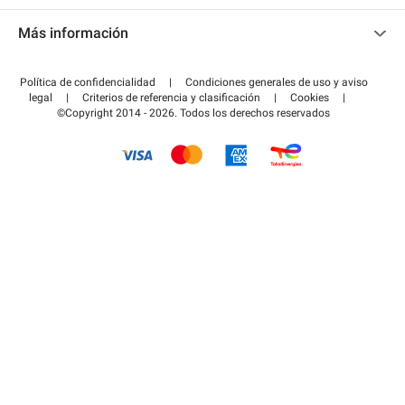
Contacto
Acceder a mi área de colaborador
Más información
Centro de ayuda
Blog
¿Cómo funciona?
Política de confidencialidad
|
Condiciones generales de uso y aviso
Guía de estacionamiento
legal
|
Criterios de referencia y clasificación
|
Cookies
|
Pagar el aparcamiento FLOW
©Copyright 2014 - 2026. Todos los derechos reservados