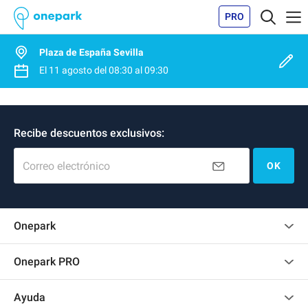
PRO
Plaza de España Sevilla
El
11 agosto
del
08:30
al
09:30
Recibe descuentos exclusivos:
Correo electrónico
OK
Onepark
Opinión de los clientes
Onepark PRO
Alquilar varias plazas de parking para mi empresa
Ayuda
Convertirse en colaborador