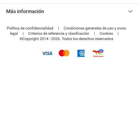
Contacto
Acceder a mi área de colaborador
Más información
Centro de ayuda
Blog
¿Cómo funciona?
Política de confidencialidad
|
Condiciones generales de uso y aviso
Guía de estacionamiento
legal
|
Criterios de referencia y clasificación
|
Cookies
|
Pagar el aparcamiento FLOW
©Copyright 2014 - 2026. Todos los derechos reservados