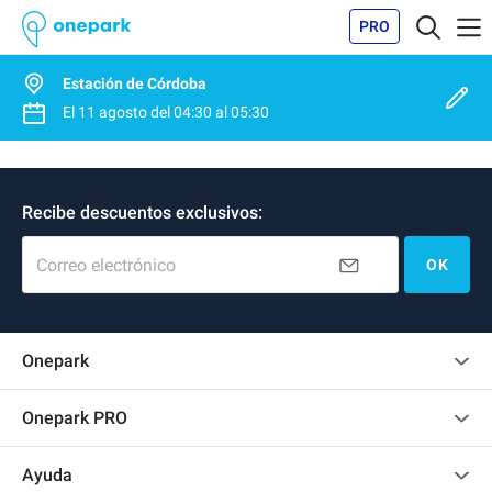
PRO
Estación de Córdoba
El
11 agosto
del
04:30
al
05:30
Recibe descuentos exclusivos:
Correo electrónico
OK
Onepark
Opinión de los clientes
Onepark PRO
Alquilar varias plazas de parking para mi empresa
Ayuda
Convertirse en colaborador