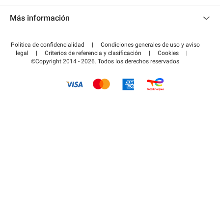
Contacto
Acceder a mi área de colaborador
Más información
Centro de ayuda
Blog
¿Cómo funciona?
Política de confidencialidad
|
Condiciones generales de uso y aviso
Guía de estacionamiento
legal
|
Criterios de referencia y clasificación
|
Cookies
|
Pagar el aparcamiento FLOW
©Copyright 2014 - 2026. Todos los derechos reservados