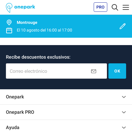
PRO
Montrouge
El
10 agosto
del
16:00
al
17:00
Recibe descuentos exclusivos:
Correo electrónico
OK
Onepark
Opinión de los clientes
Onepark PRO
Alquilar varias plazas de parking para mi empresa
Ayuda
Convertirse en colaborador