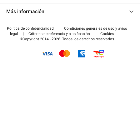
Contacto
Acceder a mi área de colaborador
Más información
Centro de ayuda
Blog
¿Cómo funciona?
Política de confidencialidad
|
Condiciones generales de uso y aviso
Guía de estacionamiento
legal
|
Criterios de referencia y clasificación
|
Cookies
|
Pagar el aparcamiento FLOW
©Copyright 2014 - 2026. Todos los derechos reservados