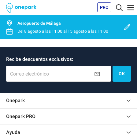
PRO
Aeropuerto de Málaga
Del
8 agosto
a las
11:00
al
15 agosto
a las
11:00
Recibe descuentos exclusivos:
Correo electrónico
OK
Onepark
Opinión de los clientes
Onepark PRO
Alquilar varias plazas de parking para mi empresa
Ayuda
Convertirse en colaborador