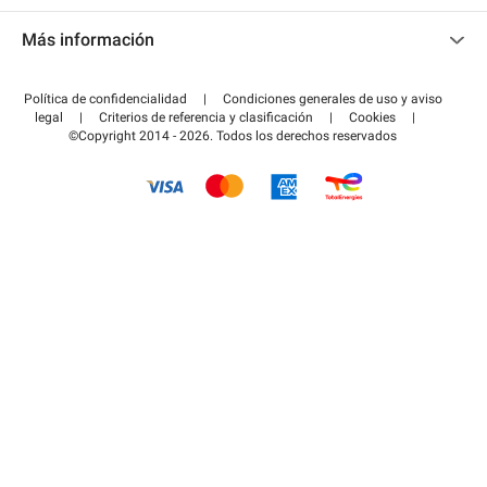
Contacto
Acceder a mi área de colaborador
Más información
Centro de ayuda
Blog
¿Cómo funciona?
Política de confidencialidad
|
Condiciones generales de uso y aviso
Guía de estacionamiento
legal
|
Criterios de referencia y clasificación
|
Cookies
|
Pagar el aparcamiento FLOW
©Copyright 2014 - 2026. Todos los derechos reservados