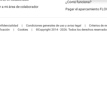
Schweiz (DE)
¿Cómo funciona?
 a mi área de colaborador
Pagar el aparcamiento FL
Suisse (FR)
onfidencialidad
|
Condiciones generales de uso y aviso legal
|
Criterios de r
ficación
|
Cookies
|
©Copyright 2014 - 2026. Todos los derechos reservado