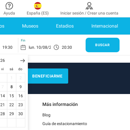
Ayuda
España (ES)
Iniciar sesión / Crear una cuenta
os
Museos
Estadios
Internacional
aborador
¿Necesitas ayuda?
de colaborador
¿Cómo funciona?
INICIAR SESIÓN
Fin
BUSCAR
19:30
20:30
Centro de ayuda
enes cuenta?
026
Guía de estacionamiento
vi
sá
do
Contacto
BENEFICIARME
1
2
as
Blog
7
8
9
de pago
14
15
16
Más información
21
22
23
as
28
29
30
Blog
Guía de estacionamiento