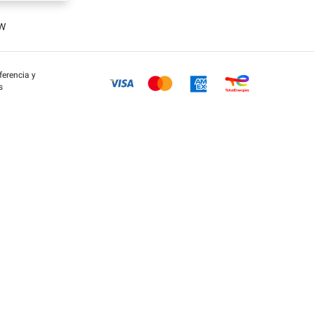
OW
eferencia y
s