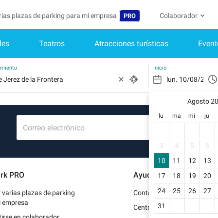
arias plazas de parking para mi empresa
Colaborador
PRO
des
Teatros
Atracciones turísticas
Event
Idioma
Convertirse en col
Mi Cuenta
Belgique (FR)
Acceder a mi área 
amiento
Inicio
België (NL)
¿Aún no ti
Regístrate.
Agosto 2
Deutschland (DE)
lu
ma
mi
ju
Mi perfil
France (FR)
Correo electrónico
Mis reserv
International (EN)
3
4
5
6
Mis datos 
10
11
12
13
Italia (IT)
rk PRO
Ayuda
17
18
19
20
Mis factur
Nederlands (NL)
24
25
26
27
r varias plazas de parking
Contacto
Portugal (PT)
i empresa
31
Centro de ayuda
irse en colaborador