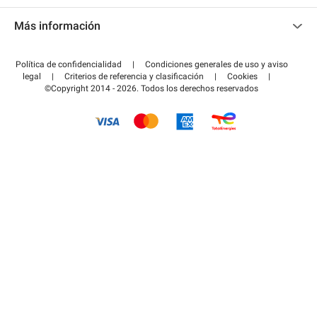
Contacto
Acceder a mi área de colaborador
Más información
Centro de ayuda
Blog
¿Cómo funciona?
Política de confidencialidad
|
Condiciones generales de uso y aviso
Guía de estacionamiento
legal
|
Criterios de referencia y clasificación
|
Cookies
|
Pagar el aparcamiento FLOW
©Copyright 2014 - 2026. Todos los derechos reservados