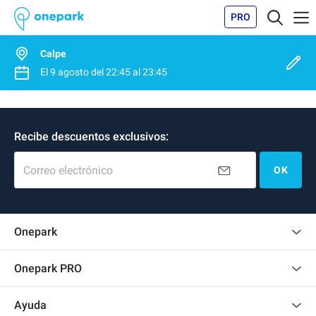
PRO
Calpe
El
9 agosto
del
22:45
al
23:45
Recibe descuentos exclusivos:
Correo electrónico
OK
Onepark
Opinión de los clientes
Onepark PRO
Alquilar varias plazas de parking para mi empresa
Ayuda
Convertirse en colaborador