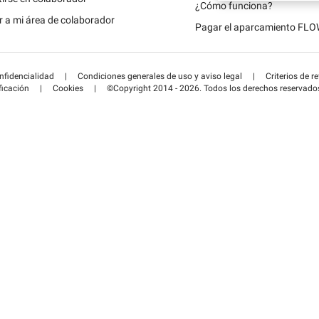
Schweiz (DE)
¿Cómo funciona?
 a mi área de colaborador
Pagar el aparcamiento FL
Suisse (FR)
onfidencialidad
|
Condiciones generales de uso y aviso legal
|
Criterios de r
ficación
|
Cookies
|
©Copyright 2014 - 2026. Todos los derechos reservado