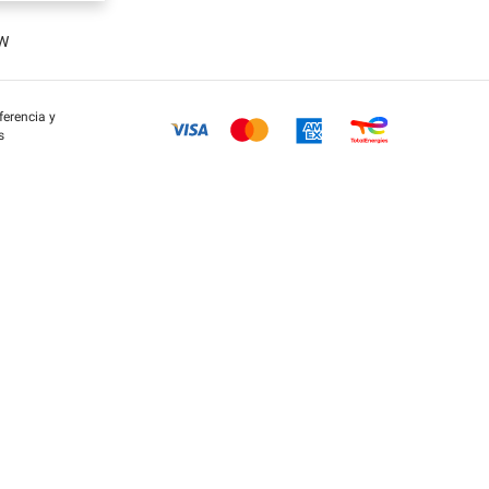
OW
eferencia y
s