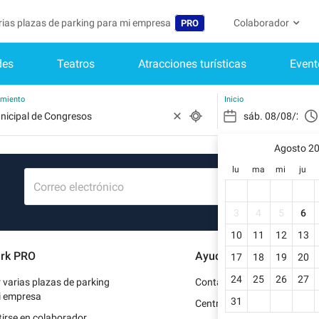
arias plazas de parking para mi empresa
Colaborador
PRO
des
Teatros
Atracciones turísticas
Event
Idioma
Convertirse en col
Mi Cuenta
Belgique (FR)
Acceder a mi área 
amiento
Inicio
België (NL)
¿Aún no ti
Regístrate.
Agosto 2
Deutschland (DE)
lu
ma
mi
ju
Mi perfil
France (FR)
Correo electrónico
Mis reserv
International (EN)
3
4
5
6
Mis datos 
10
11
12
13
Italia (IT)
rk PRO
Ayuda
17
18
19
20
Mis factur
Nederlands (NL)
24
25
26
27
r varias plazas de parking
Contacto
Portugal (PT)
i empresa
31
Centro de ayuda
irse en colaborador