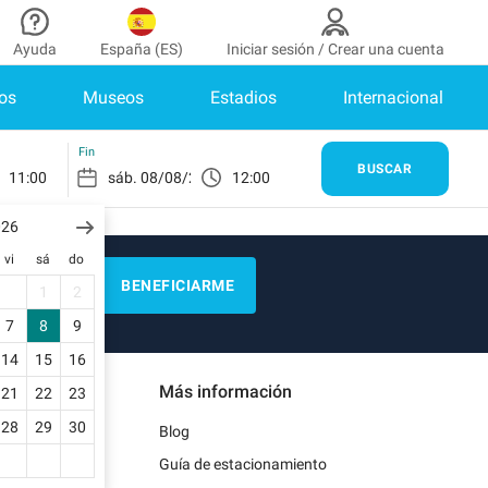
Ayuda
España (ES)
Iniciar sesión / Crear una cuenta
os
Museos
Estadios
Internacional
aborador
¿Necesitas ayuda?
de colaborador
¿Cómo funciona?
INICIAR SESIÓN
Fin
BUSCAR
11:00
12:00
Centro de ayuda
enes cuenta?
026
Guía de estacionamiento
vi
sá
do
Contacto
BENEFICIARME
1
2
as
Blog
7
8
9
de pago
14
15
16
Más información
21
22
23
as
28
29
30
Blog
Guía de estacionamiento