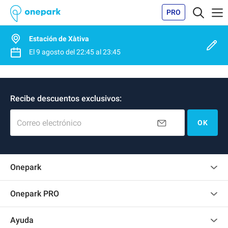
PRO
Estación de Xàtiva
El
9 agosto
del
22:45
al
23:45
Recibe descuentos exclusivos:
Correo electrónico
OK
Onepark
Opinión de los clientes
Onepark PRO
Alquilar varias plazas de parking para mi empresa
Ayuda
Convertirse en colaborador