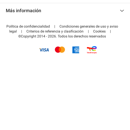
Contacto
Acceder a mi área de colaborador
Más información
Centro de ayuda
Blog
¿Cómo funciona?
Política de confidencialidad
|
Condiciones generales de uso y aviso
Guía de estacionamiento
legal
|
Criterios de referencia y clasificación
|
Cookies
|
Pagar el aparcamiento FLOW
©Copyright 2014 - 2026. Todos los derechos reservados