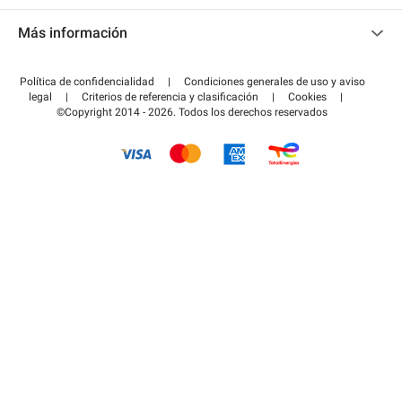
Contacto
Acceder a mi área de colaborador
Más información
Centro de ayuda
Blog
¿Cómo funciona?
Política de confidencialidad
|
Condiciones generales de uso y aviso
Guía de estacionamiento
legal
|
Criterios de referencia y clasificación
|
Cookies
|
Pagar el aparcamiento FLOW
©Copyright 2014 - 2026. Todos los derechos reservados