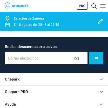
PRO
Estación de Zamora
El
10 agosto
del
20:45
al
21:45
Recibe descuentos exclusivos:
Correo electrónico
OK
Onepark
Opinión de los clientes
Onepark PRO
Alquilar varias plazas de parking para mi empresa
Ayuda
Convertirse en colaborador