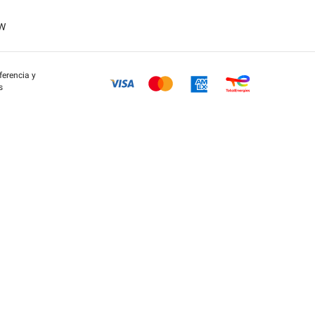
OW
eferencia y
s