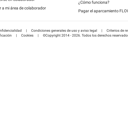
Schweiz (DE)
¿Cómo funciona?
 a mi área de colaborador
Pagar el aparcamiento FL
Suisse (FR)
onfidencialidad
|
Condiciones generales de uso y aviso legal
|
Criterios de r
ficación
|
Cookies
|
©Copyright 2014 - 2026. Todos los derechos reservado