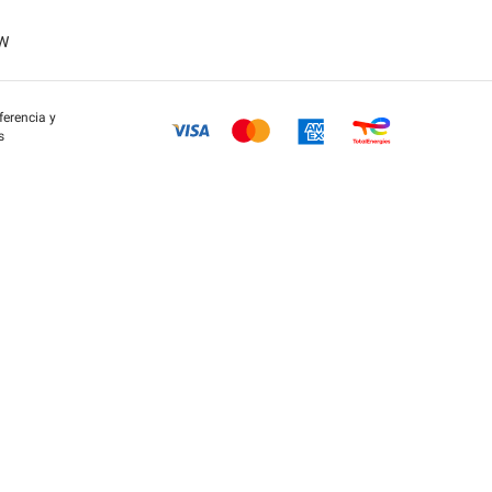
OW
eferencia y
s