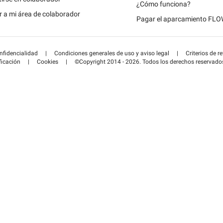
Schweiz (DE)
¿Cómo funciona?
 a mi área de colaborador
Pagar el aparcamiento FL
Suisse (FR)
onfidencialidad
|
Condiciones generales de uso y aviso legal
|
Criterios de r
ficación
|
Cookies
|
©Copyright 2014 - 2026. Todos los derechos reservado