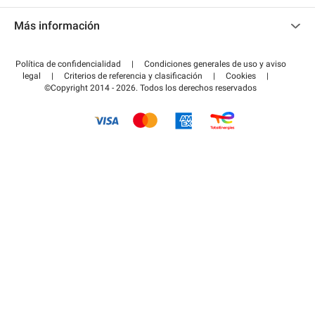
Contacto
Acceder a mi área de colaborador
Más información
Centro de ayuda
Blog
¿Cómo funciona?
Política de confidencialidad
|
Condiciones generales de uso y aviso
Guía de estacionamiento
legal
|
Criterios de referencia y clasificación
|
Cookies
|
Pagar el aparcamiento FLOW
©Copyright 2014 - 2026. Todos los derechos reservados