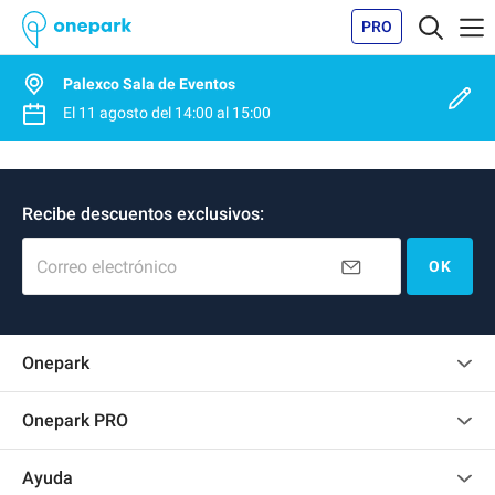
PRO
Palexco Sala de Eventos
El
11 agosto
del
14:00
al
15:00
Recibe descuentos exclusivos:
Correo electrónico
OK
Onepark
Opinión de los clientes
Onepark PRO
Alquilar varias plazas de parking para mi empresa
Ayuda
Convertirse en colaborador