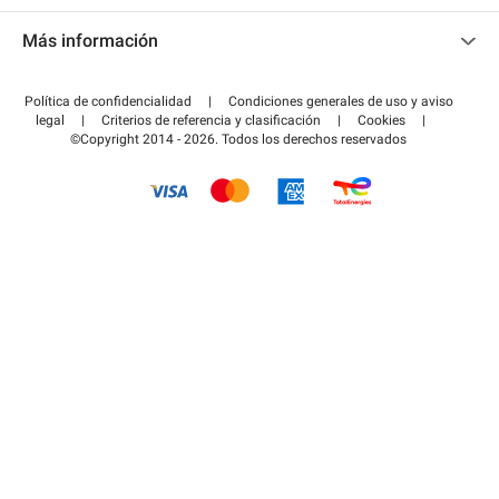
Contacto
Acceder a mi área de colaborador
Más información
Centro de ayuda
Blog
¿Cómo funciona?
Política de confidencialidad
|
Condiciones generales de uso y aviso
Guía de estacionamiento
legal
|
Criterios de referencia y clasificación
|
Cookies
|
Pagar el aparcamiento FLOW
©Copyright 2014 - 2026. Todos los derechos reservados