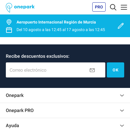
PRO
Aeropuerto Internacional Región de Murcia
Del
10 agosto
a las
12:45
al
17 agosto
a las
12:45
Recibe descuentos exclusivos:
Correo electrónico
OK
Onepark
Opinión de los clientes
Onepark PRO
Alquilar varias plazas de parking para mi empresa
Ayuda
Convertirse en colaborador