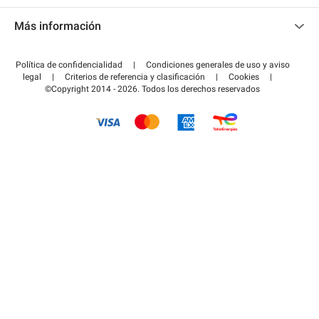
Contacto
Acceder a mi área de colaborador
Más información
Centro de ayuda
Blog
¿Cómo funciona?
Política de confidencialidad
|
Condiciones generales de uso y aviso
Guía de estacionamiento
legal
|
Criterios de referencia y clasificación
|
Cookies
|
Pagar el aparcamiento FLOW
©Copyright 2014 - 2026. Todos los derechos reservados