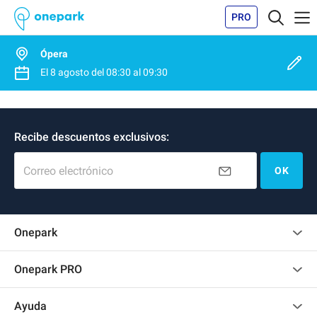
PRO
Ópera
El
8 agosto
del
08:30
al
09:30
Recibe descuentos exclusivos:
Correo electrónico
OK
Onepark
Opinión de los clientes
Onepark PRO
Alquilar varias plazas de parking para mi empresa
Ayuda
Convertirse en colaborador