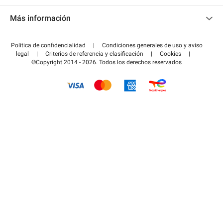
Contacto
Acceder a mi área de colaborador
Más información
Centro de ayuda
Blog
¿Cómo funciona?
Política de confidencialidad
|
Condiciones generales de uso y aviso
Guía de estacionamiento
legal
|
Criterios de referencia y clasificación
|
Cookies
|
Pagar el aparcamiento FLOW
©Copyright 2014 - 2026. Todos los derechos reservados