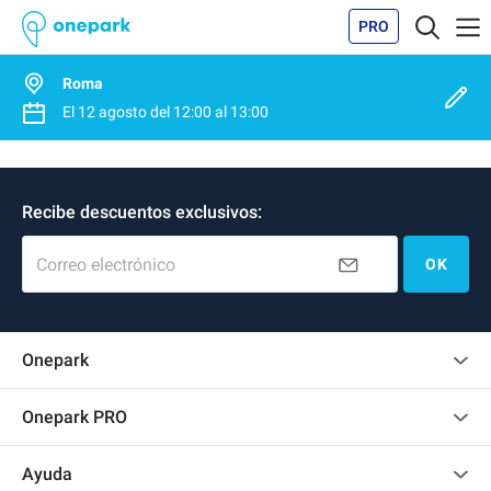
PRO
Roma
El
12 agosto
del
12:00
al
13:00
Recibe descuentos exclusivos:
Correo electrónico
OK
Onepark
Opinión de los clientes
Onepark PRO
Alquilar varias plazas de parking para mi empresa
Ayuda
Convertirse en colaborador