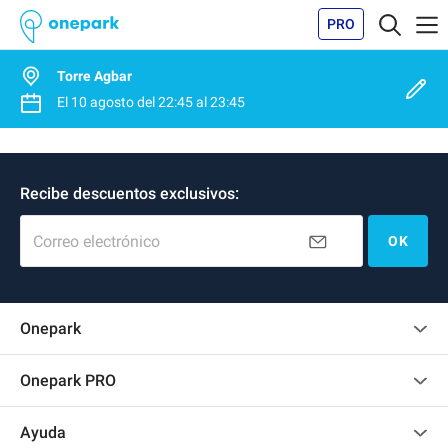
PRO
Torre Agbar
El
10 agosto
del
22:45
al
23:45
Recibe descuentos exclusivos:
Correo electrónico
OK
Onepark
Opinión de los clientes
Onepark PRO
Alquilar varias plazas de parking para mi empresa
Ayuda
Convertirse en colaborador