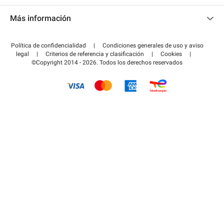
Contacto
Acceder a mi área de colaborador
Más información
Centro de ayuda
Blog
¿Cómo funciona?
Política de confidencialidad
|
Condiciones generales de uso y aviso
Guía de estacionamiento
legal
|
Criterios de referencia y clasificación
|
Cookies
|
Pagar el aparcamiento FLOW
©Copyright 2014 - 2026. Todos los derechos reservados