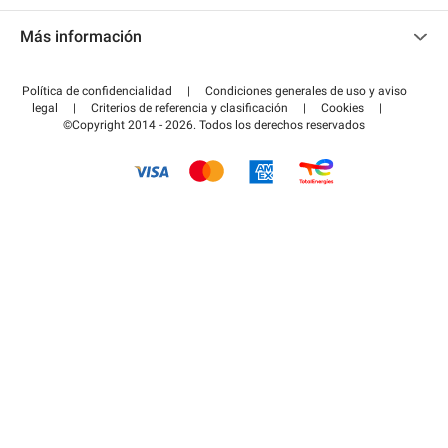
Contacto
Acceder a mi área de colaborador
Más información
Centro de ayuda
Blog
¿Cómo funciona?
Política de confidencialidad
|
Condiciones generales de uso y aviso
Guía de estacionamiento
legal
|
Criterios de referencia y clasificación
|
Cookies
|
Pagar el aparcamiento FLOW
©Copyright 2014 - 2026. Todos los derechos reservados