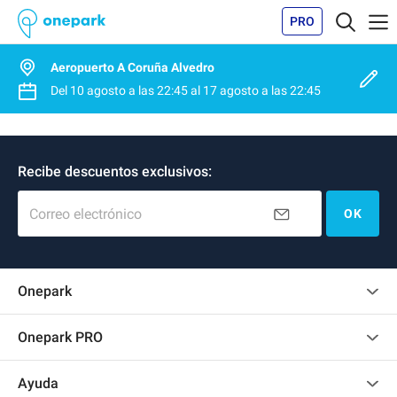
PRO
Aeropuerto A Coruña Alvedro
Del
10 agosto
a las
22:45
al
17 agosto
a las
22:45
Recibe descuentos exclusivos:
Correo electrónico
OK
Onepark
Opinión de los clientes
Onepark PRO
Alquilar varias plazas de parking para mi empresa
Ayuda
Convertirse en colaborador