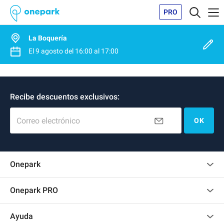
PRO
La Boquería
El
9 agosto
del
16:00
al
17:00
Recibe descuentos exclusivos:
Correo electrónico
OK
Onepark
Opinión de los clientes
Onepark PRO
Alquilar varias plazas de parking para mi empresa
Ayuda
Convertirse en colaborador