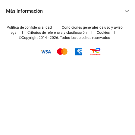
Contacto
Acceder a mi área de colaborador
Más información
Centro de ayuda
Blog
¿Cómo funciona?
Política de confidencialidad
|
Condiciones generales de uso y aviso
Guía de estacionamiento
legal
|
Criterios de referencia y clasificación
|
Cookies
|
Pagar el aparcamiento FLOW
©Copyright 2014 - 2026. Todos los derechos reservados