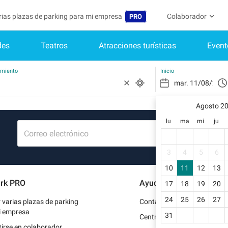
arias plazas de parking para mi empresa
Colaborador
PRO
des
Teatros
Atracciones turísticas
Event
Idioma
Convertirse en col
Mi Cuenta
Belgique (FR)
Acceder a mi área 
amiento
Inicio
België (NL)
¿Aún no ti
Regístrate.
Agosto 2
Deutschland (DE)
lu
ma
mi
ju
Mi perfil
France (FR)
Correo electrónico
Mis reserv
International (EN)
3
4
5
6
Mis datos 
10
11
12
13
Italia (IT)
rk PRO
Ayuda
17
18
19
20
Mis factur
Nederlands (NL)
24
25
26
27
r varias plazas de parking
Contacto
Portugal (PT)
i empresa
31
Centro de ayuda
irse en colaborador