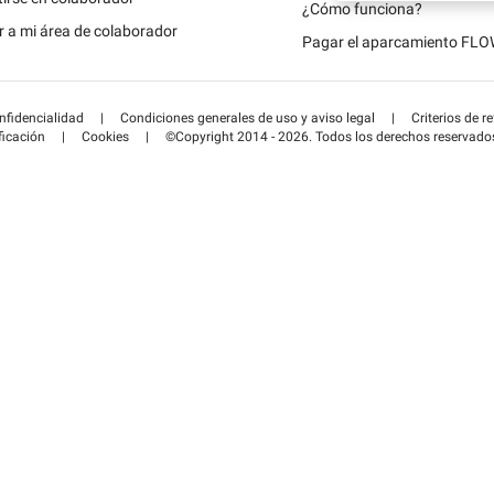
Schweiz (DE)
¿Cómo funciona?
 a mi área de colaborador
Pagar el aparcamiento FL
Suisse (FR)
onfidencialidad
|
Condiciones generales de uso y aviso legal
|
Criterios de r
ficación
|
Cookies
|
©Copyright 2014 - 2026. Todos los derechos reservado