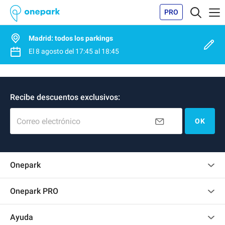
PRO
Madrid: todos los parkings
El
8 agosto
del
17:45
al
18:45
Recibe descuentos exclusivos:
Correo electrónico
OK
Onepark
Opinión de los clientes
Onepark PRO
Alquilar varias plazas de parking para mi empresa
Ayuda
Convertirse en colaborador