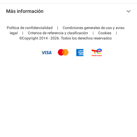
Contacto
Acceder a mi área de colaborador
Más información
Centro de ayuda
Blog
¿Cómo funciona?
Política de confidencialidad
|
Condiciones generales de uso y aviso
Guía de estacionamiento
legal
|
Criterios de referencia y clasificación
|
Cookies
|
Pagar el aparcamiento FLOW
©Copyright 2014 - 2026. Todos los derechos reservados