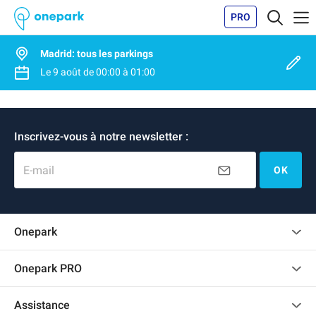
PRO
Madrid: tous les parkings
Le
9 août
de
00:00
à
01:00
Inscrivez-vous à notre newsletter :
E-mail
OK
Onepark
Charte des avis clients
Onepark PRO
Recrutement
Louer plusieurs places de parking pour mon entreprise
Assistance
Devenir partenaire