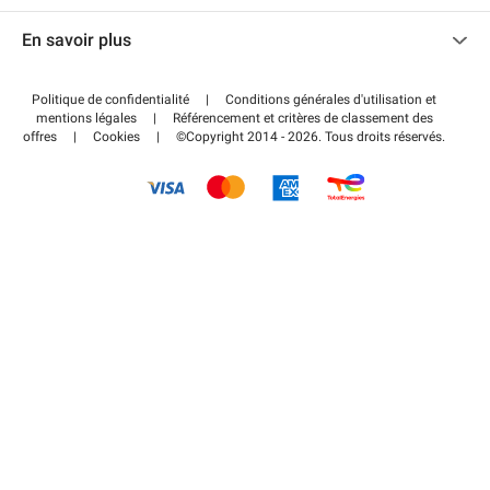
Nous contacter
Accéder à mon espace partenaire
En savoir plus
Centre d'aide
Blog
Comment ça marche ?
Politique de confidentialité
|
Conditions générales d'utilisation et
Wiki
mentions légales
|
Référencement et critères de classement des
Régler votre stationnement FLOW
offres
|
Cookies
|
©Copyright 2014 - 2026. Tous droits réservés.
Guide du stationnement