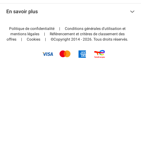
Nous contacter
Accéder à mon espace partenaire
En savoir plus
Centre d'aide
Blog
Comment ça marche ?
Politique de confidentialité
|
Conditions générales d'utilisation et
Wiki
mentions légales
|
Référencement et critères de classement des
Régler votre stationnement FLOW
offres
|
Cookies
|
©Copyright 2014 - 2026. Tous droits réservés.
Guide du stationnement