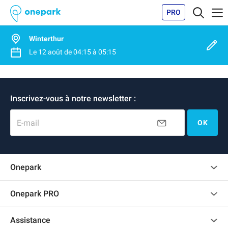
PRO
Winterthur
Le
12 août
de
04:15
à
05:15
Inscrivez-vous à notre newsletter :
E-mail
OK
Onepark
Charte des avis clients
Onepark PRO
Recrutement
Louer plusieurs places de parking pour mon entreprise
Assistance
Devenir partenaire