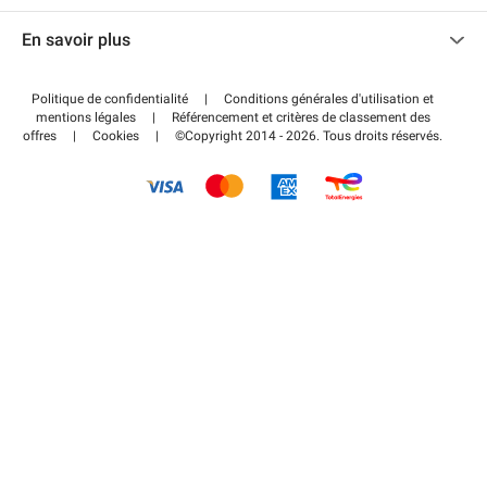
Nous contacter
Accéder à mon espace partenaire
En savoir plus
Centre d'aide
Blog
Comment ça marche ?
Politique de confidentialité
|
Conditions générales d'utilisation et
Wiki
mentions légales
|
Référencement et critères de classement des
Régler votre stationnement FLOW
offres
|
Cookies
|
©Copyright 2014 - 2026. Tous droits réservés.
Guide du stationnement