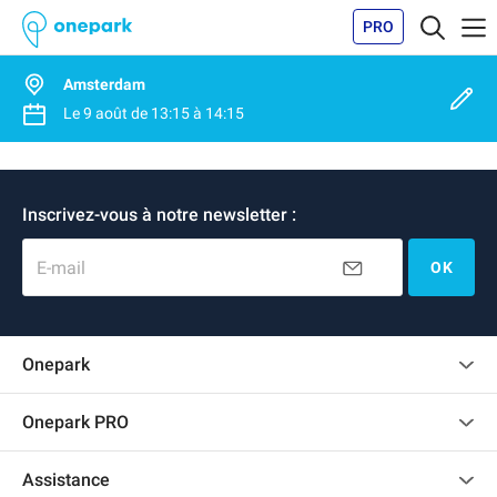
PRO
Amsterdam
Le
9 août
de
13:15
à
14:15
Inscrivez-vous à notre newsletter :
E-mail
OK
Onepark
Charte des avis clients
Onepark PRO
Recrutement
Louer plusieurs places de parking pour mon entreprise
Assistance
Devenir partenaire