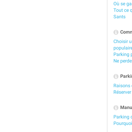
Où se gar
Tout ce q
Sants
Comme
Choisir u
populair
Parking 
Ne perde
Parki
Raisons 
Réserver
Manue
Parking 
Pourquoi