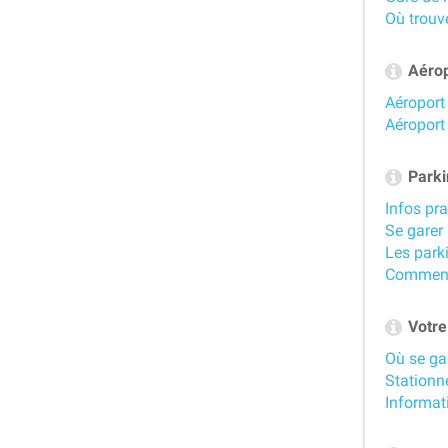
Où trouv
Aérop
Aéroport 
Aéroport 
Parkin
Infos pra
Se garer 
Les parki
Comment 
Votre 
Où se gar
Stationn
Informati