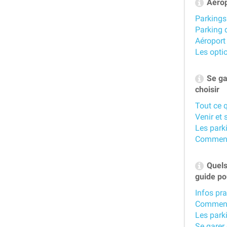
l'international
Aérop
Parkings
Parking d
Aéroport
Les opti
Se gar
choisir
Tout ce q
Venir et 
Les park
Comment 
Quels 
guide po
Infos pra
Comment 
Les parki
Se garer 