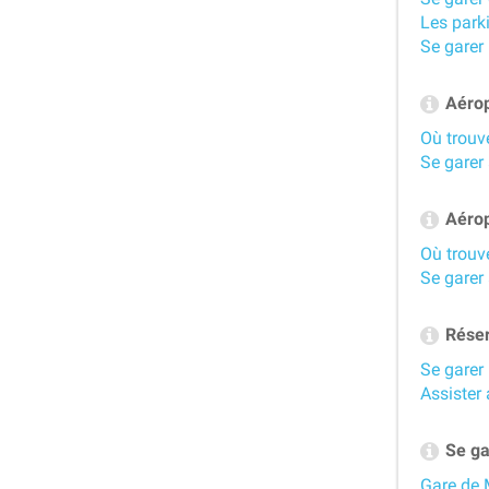
Les parki
Se garer 
Aéropo
Où trouve
Se garer 
Aéropo
Où trouve
Se garer 
Réser
Se garer 
Assister 
Se gar
Gare de 