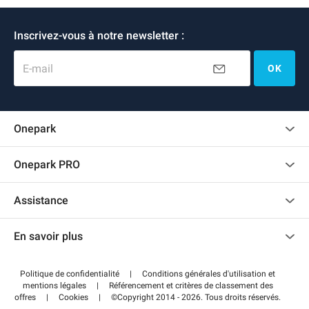
Inscrivez-vous à notre newsletter :
E-mail
OK
Onepark
Charte des avis clients
Onepark PRO
Recrutement
Louer plusieurs places de parking pour mon entreprise
Assistance
Devenir partenaire
Nous contacter
Accéder à mon espace partenaire
En savoir plus
Centre d'aide
Blog
Comment ça marche ?
Politique de confidentialité
|
Conditions générales d'utilisation et
Wiki
mentions légales
|
Référencement et critères de classement des
Régler votre stationnement FLOW
offres
|
Cookies
|
©Copyright 2014 - 2026. Tous droits réservés.
Guide du stationnement