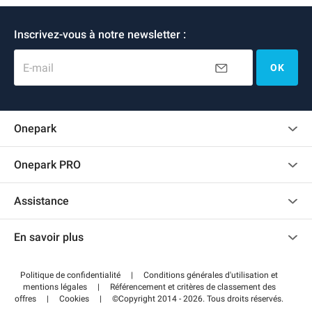
Inscrivez-vous à notre newsletter :
E-mail
OK
Onepark
Charte des avis clients
Onepark PRO
Recrutement
Louer plusieurs places de parking pour mon entreprise
Assistance
Devenir partenaire
Nous contacter
Accéder à mon espace partenaire
En savoir plus
Centre d'aide
Blog
Comment ça marche ?
Politique de confidentialité
|
Conditions générales d'utilisation et
Wiki
mentions légales
|
Référencement et critères de classement des
Régler votre stationnement FLOW
offres
|
Cookies
|
©Copyright 2014 - 2026. Tous droits réservés.
Guide du stationnement