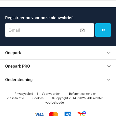
Registreer nu voor onze nieuwsbrief:
E-mail
OK
Onepark
Klantenbeoordelingen
Onepark PRO
Verschillende parkeerplaatsen huren voor mijn bedrijf
Ondersteuning
Word partner van Onepark
Neem contact met ons op
Toegang tot mijn partnergebied
Privacybeleid
|
Voorwaarden
|
Referentiecriteria en
Helpcentrum
classificatie
|
Cookies
|
©Copyright 2014 - 2026. Alle rechten
voorbehouden
Hoe het werkt
Betalen voor parkeren FLOW