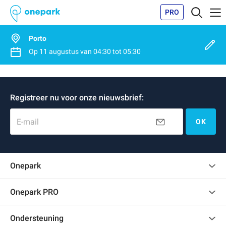
PRO
Porto
Op
11 augustus
van
04:30
tot
05:30
Registreer nu voor onze nieuwsbrief:
E-mail
OK
Onepark
Klantenbeoordelingen
Onepark PRO
Verschillende parkeerplaatsen huren voor mijn bedrijf
Ondersteuning
Word partner van Onepark