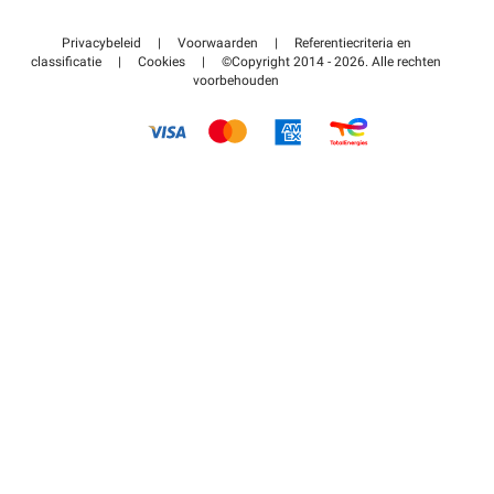
Neem contact met ons op
Toegang tot mijn partnergebied
Privacybeleid
|
Voorwaarden
|
Referentiecriteria en
Helpcentrum
classificatie
|
Cookies
|
©Copyright 2014 - 2026. Alle rechten
voorbehouden
Hoe het werkt
Betalen voor parkeren FLOW