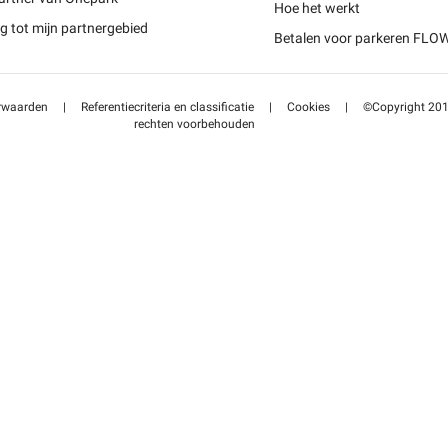
Schweiz (DE)
Hoe het werkt
 tot mijn partnergebied
Betalen voor parkeren FLO
Suisse (FR)
rwaarden
|
Referentiecriteria en classificatie
|
Cookies
|
©Copyright 2014
rechten voorbehouden