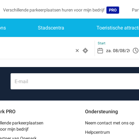
Verschillende parkeerplaatsen huren voor mijn bedrijf
Par
PRO
ons
Stadscentra
Toeristische attract
Taal
Mij
Wor
Belgique (FR)
Toe
Start
Deutschland (D
Heb
Schr
España (ES)
Mijn
France (FR)
E-mail
Mij
International (E
Mij
Italia (IT)
rk PRO
Ondersteuning
Mij
Nederlands (NL
llende parkeerplaatsen
Neem contact met ons op
Portugal (PT)
oor mijn bedrijf
Helpcentrum
artner van Onepark