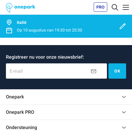
PRO
Italië
Op
10 augustus
van
19:30
tot
20:30
Registreer nu voor onze nieuwsbrief:
E-mail
OK
Onepark
Klantenbeoordelingen
Onepark PRO
Verschillende parkeerplaatsen huren voor mijn bedrijf
Ondersteuning
Word partner van Onepark