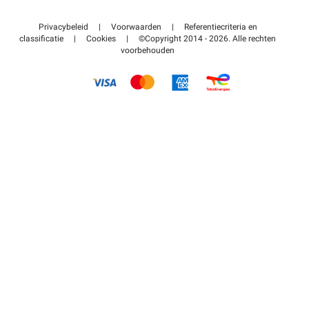
Neem contact met ons op
Toegang tot mijn partnergebied
Privacybeleid
|
Voorwaarden
|
Referentiecriteria en
Helpcentrum
classificatie
|
Cookies
|
©Copyright 2014 - 2026. Alle rechten
voorbehouden
Hoe het werkt
Betalen voor parkeren FLOW