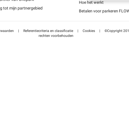
Schweiz (DE)
Hoe het werkt
 tot mijn partnergebied
Betalen voor parkeren FLO
Suisse (FR)
rwaarden
|
Referentiecriteria en classificatie
|
Cookies
|
©Copyright 2014
rechten voorbehouden