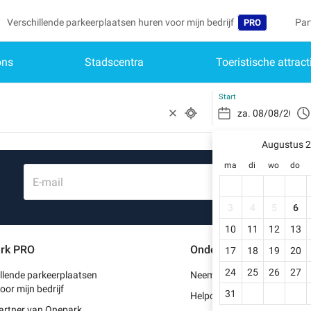
Verschillende parkeerplaatsen huren voor mijn bedrijf
Par
PRO
ons
Stadscentra
Toeristische attract
Taal
Mij
Wor
Belgique (FR)
Toe
Start
Deutschland (D
Heb
Schr
Augustus 
España (ES)
ma
di
wo
do
Mijn
France (FR)
E-mail
Mij
International (E
3
4
5
6
Mij
10
11
12
13
Italia (IT)
rk PRO
Ondersteuning
17
18
19
20
Mij
Nederlands (NL
24
25
26
27
llende parkeerplaatsen
Neem contact met ons op
Portugal (PT)
oor mijn bedrijf
31
Helpcentrum
artner van Onepark