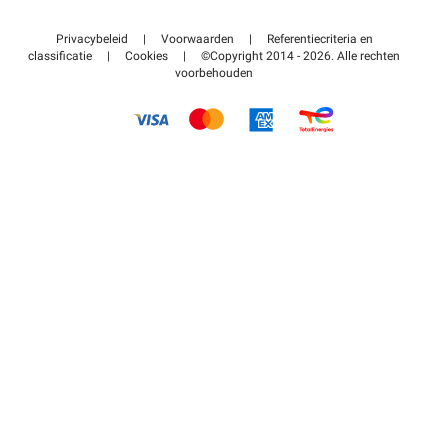
Neem contact met ons op
Toegang tot mijn partnergebied
Privacybeleid
|
Voorwaarden
|
Referentiecriteria en
Helpcentrum
classificatie
|
Cookies
|
©Copyright 2014 - 2026. Alle rechten
voorbehouden
Hoe het werkt
Betalen voor parkeren FLOW