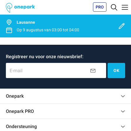
PRO
Lausanne
Op
9 augustus
van
03:00
tot
04:00
Registreer nu voor onze nieuwsbrief:
E-mail
OK
Onepark
Klantenbeoordelingen
Onepark PRO
Verschillende parkeerplaatsen huren voor mijn bedrijf
Ondersteuning
Word partner van Onepark