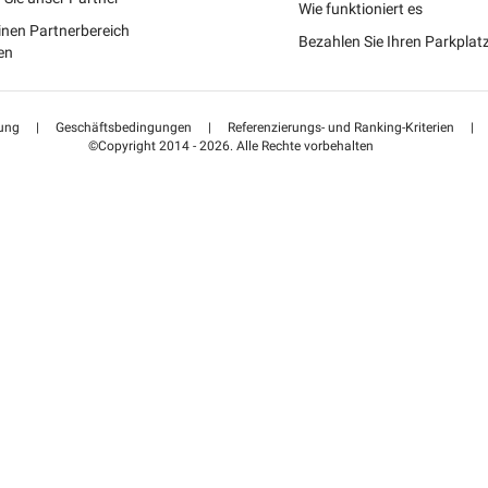
Portugal (PT)
Wie funktioniert es
inen Partnerbereich
Bezahlen Sie Ihren Parkpla
Suisse (FR)
en
ung
|
Geschäftsbedingungen
|
Referenzierungs- und Ranking-Kriterien
|
©Copyright 2014 - 2026. Alle Rechte vorbehalten