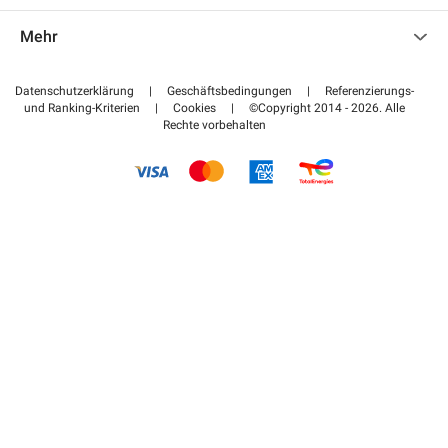
Kontaktieren Sie uns
Auf meinen Partnerbereich zugreifen
Mehr
Hilfezentrum
Blog
Wie funktioniert es
Datenschutzerklärung
|
Geschäftsbedingungen
|
Referenzierungs-
und Ranking-Kriterien
|
Cookies
|
©Copyright 2014 - 2026. Alle
Bezahlen Sie Ihren Parkplatz FLOW
Rechte vorbehalten