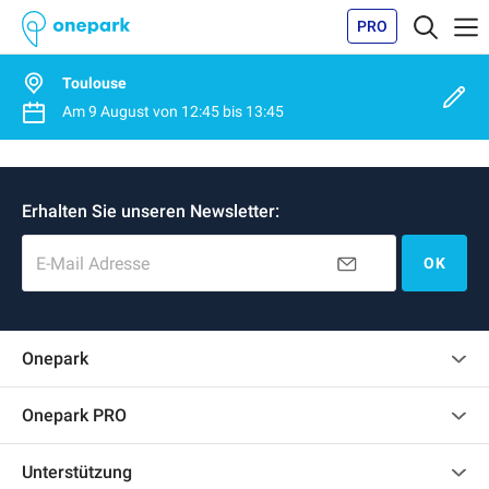
PRO
Toulouse
Am
9 August
von
12:45
bis
13:45
Erhalten Sie unseren Newsletter:
E-Mail Adresse
OK
Onepark
Kundenbewertungen
Onepark PRO
Mehrere Parkplätze für mein Unternehmen mieten
Unterstützung
Werden Sie unser Partner