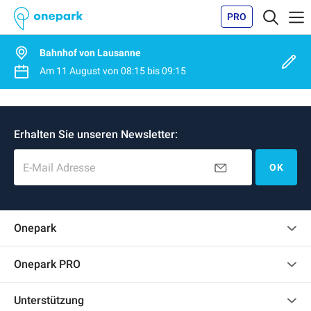
PRO
Bahnhof von Lausanne
Am
11 August
von
08:15
bis
09:15
Erhalten Sie unseren Newsletter:
E-Mail Adresse
OK
Onepark
Kundenbewertungen
Onepark PRO
Mehrere Parkplätze für mein Unternehmen mieten
Unterstützung
Werden Sie unser Partner