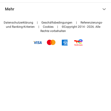
Kontaktieren Sie uns
Auf meinen Partnerbereich zugreifen
Mehr
Hilfezentrum
Blog
Wie funktioniert es
Datenschutzerklärung
|
Geschäftsbedingungen
|
Referenzierungs-
und Ranking-Kriterien
|
Cookies
|
©Copyright 2014 - 2026. Alle
Bezahlen Sie Ihren Parkplatz FLOW
Rechte vorbehalten