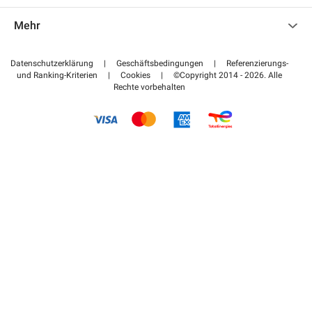
Kontaktieren Sie uns
Auf meinen Partnerbereich zugreifen
Mehr
Hilfezentrum
Blog
Wie funktioniert es
Datenschutzerklärung
|
Geschäftsbedingungen
|
Referenzierungs-
und Ranking-Kriterien
|
Cookies
|
©Copyright 2014 - 2026. Alle
Bezahlen Sie Ihren Parkplatz FLOW
Rechte vorbehalten