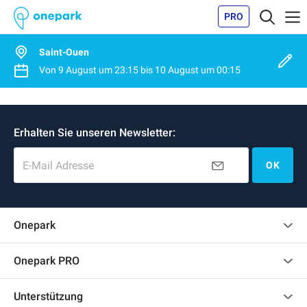
PRO
Saint-Ouen
Von
9 August
um
23:15
bis
10 August
um
00:15
Erhalten Sie unseren Newsletter:
E-Mail Adresse
OK
Onepark
Kundenbewertungen
Onepark PRO
Mehrere Parkplätze für mein Unternehmen mieten
Unterstützung
Werden Sie unser Partner