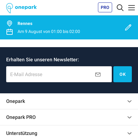
PRO
Rennes
Am
9 August
von
01:00
bis
02:00
Erhalten Sie unseren Newsletter:
E-Mail Adresse
OK
Onepark
Kundenbewertungen
Onepark PRO
Mehrere Parkplätze für mein Unternehmen mieten
Unterstützung
Werden Sie unser Partner