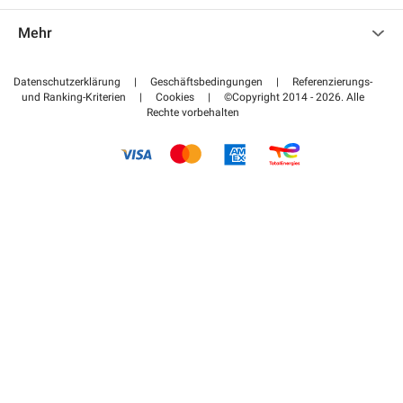
Kontaktieren Sie uns
Auf meinen Partnerbereich zugreifen
Mehr
Hilfezentrum
Blog
Wie funktioniert es
Datenschutzerklärung
|
Geschäftsbedingungen
|
Referenzierungs-
und Ranking-Kriterien
|
Cookies
|
©Copyright 2014 - 2026. Alle
Bezahlen Sie Ihren Parkplatz FLOW
Rechte vorbehalten