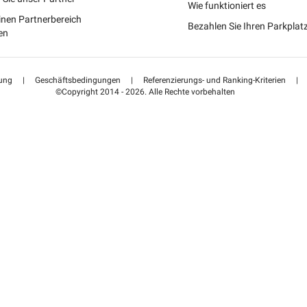
Portugal (PT)
Wie funktioniert es
inen Partnerbereich
Bezahlen Sie Ihren Parkpla
Suisse (FR)
en
ung
|
Geschäftsbedingungen
|
Referenzierungs- und Ranking-Kriterien
|
©Copyright 2014 - 2026. Alle Rechte vorbehalten