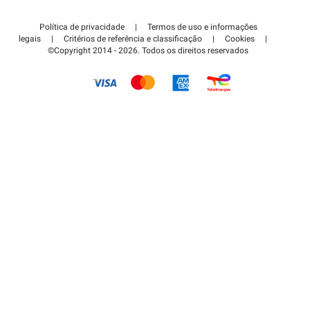
Contate-nos
Acessar à área de parceiro
Política de privacidade
|
Termos de uso e informações
Centro de apoio
legais
|
Critérios de referência e classificação
|
Cookies
|
©Copyright 2014 - 2026. Todos os direitos reservados
Como é que funciona?
Pagar o estacionamento FLOW