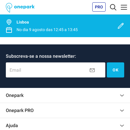
PRO
Lisboa
No dia
9 agosto
das
12:45
a
13:45
Subscreva-se a nossa newsletter:
Email
OK
Onepark
Opinião dos clientes
Onepark PRO
Alugar vários lugares de parking para empresa
Ajuda
Torne-se um membro