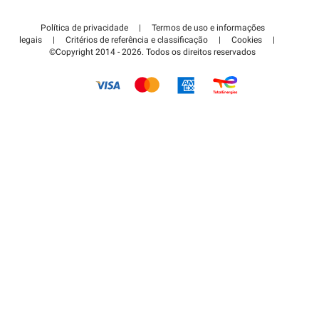
Contate-nos
Acessar à área de parceiro
Política de privacidade
|
Termos de uso e informações
Centro de apoio
legais
|
Critérios de referência e classificação
|
Cookies
|
©Copyright 2014 - 2026. Todos os direitos reservados
Como é que funciona?
Pagar o estacionamento FLOW