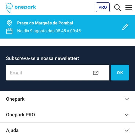
PRO
Praça do Marquês de Pombal
No dia
9 agosto
das
08:45
a
09:45
Subscreva-se a nossa newsletter:
Email
OK
Onepark
Opinião dos clientes
Onepark PRO
Alugar vários lugares de parking para empresa
Ajuda
Torne-se um membro