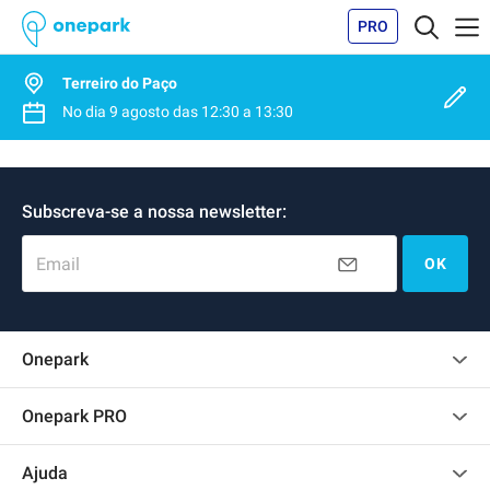
PRO
Terreiro do Paço
No dia
9 agosto
das
12:30
a
13:30
Subscreva-se a nossa newsletter:
Email
OK
Onepark
Opinião dos clientes
Onepark PRO
Alugar vários lugares de parking para empresa
Ajuda
Torne-se um membro