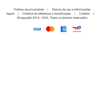
Contate-nos
Acessar à área de parceiro
Política de privacidade
|
Termos de uso e informações
Centro de apoio
legais
|
Critérios de referência e classificação
|
Cookies
|
©Copyright 2014 - 2026. Todos os direitos reservados
Como é que funciona?
Pagar o estacionamento FLOW