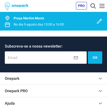
PRO
Praça Martim Moniz
No dia
9 agosto
das
15:00
a
16:00
Subscreva-se a nossa newsletter:
Email
OK
Onepark
Opinião dos clientes
Onepark PRO
Alugar vários lugares de parking para empresa
Ajuda
Torne-se um membro