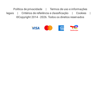
Contate-nos
Acessar à área de parceiro
Política de privacidade
|
Termos de uso e informações
Centro de apoio
legais
|
Critérios de referência e classificação
|
Cookies
|
©Copyright 2014 - 2026. Todos os direitos reservados
Como é que funciona?
Pagar o estacionamento FLOW