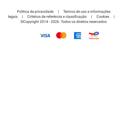
Contate-nos
Acessar à área de parceiro
Política de privacidade
|
Termos de uso e informações
Centro de apoio
legais
|
Critérios de referência e classificação
|
Cookies
|
©Copyright 2014 - 2026. Todos os direitos reservados
Como é que funciona?
Pagar o estacionamento FLOW