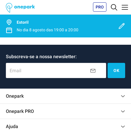
PRO
Estoril
No dia
8 agosto
das
19:00
a
20:00
Subscreva-se a nossa newsletter:
Email
OK
Onepark
Opinião dos clientes
Onepark PRO
Alugar vários lugares de parking para empresa
Ajuda
Torne-se um membro