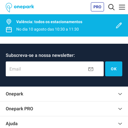
PRO
Valência: todos os estacionamentos
No dia
10 agosto
das
10:30
a
11:30
Subscreva-se a nossa newsletter:
Email
OK
Onepark
Opinião dos clientes
Onepark PRO
Alugar vários lugares de parking para empresa
Ajuda
Torne-se um membro