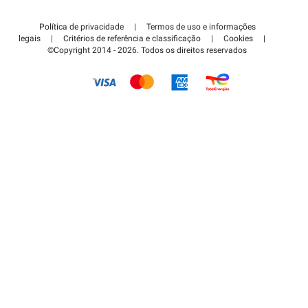
Contate-nos
Acessar à área de parceiro
Política de privacidade
|
Termos de uso e informações
Centro de apoio
legais
|
Critérios de referência e classificação
|
Cookies
|
©Copyright 2014 - 2026. Todos os direitos reservados
Como é que funciona?
Pagar o estacionamento FLOW