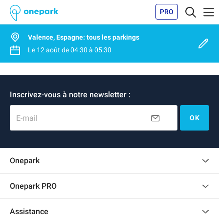
PRO
Valence, Espagne: tous les parkings
Le
12 août
de
04:30
à
05:30
Inscrivez-vous à notre newsletter :
E-mail
OK
Onepark
Charte des avis clients
Onepark PRO
Recrutement
Louer plusieurs places de parking pour mon entreprise
Assistance
Devenir partenaire