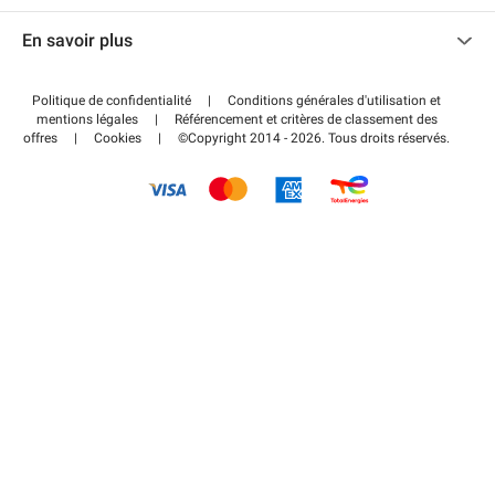
Nous contacter
Accéder à mon espace partenaire
En savoir plus
Centre d'aide
Blog
Comment ça marche ?
Politique de confidentialité
|
Conditions générales d'utilisation et
Wiki
mentions légales
|
Référencement et critères de classement des
Régler votre stationnement FLOW
offres
|
Cookies
|
©Copyright 2014 - 2026. Tous droits réservés.
Guide du stationnement