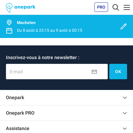
PRO
Machelen
Du
8 août
à
23:15
au
9 août
à
00:15
Inscrivez-vous à notre newsletter :
E-mail
OK
Onepark
Charte des avis clients
Onepark PRO
Recrutement
Louer plusieurs places de parking pour mon entreprise
Assistance
Devenir partenaire