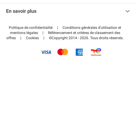
Nous contacter
Accéder à mon espace partenaire
En savoir plus
Centre d'aide
Blog
Comment ça marche ?
Politique de confidentialité
|
Conditions générales d'utilisation et
Wiki
mentions légales
|
Référencement et critères de classement des
Régler votre stationnement FLOW
offres
|
Cookies
|
©Copyright 2014 - 2026. Tous droits réservés.
Guide du stationnement