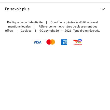
Nous contacter
Accéder à mon espace partenaire
En savoir plus
Centre d'aide
Blog
Comment ça marche ?
Politique de confidentialité
|
Conditions générales d'utilisation et
Wiki
mentions légales
|
Référencement et critères de classement des
Régler votre stationnement FLOW
offres
|
Cookies
|
©Copyright 2014 - 2026. Tous droits réservés.
Guide du stationnement