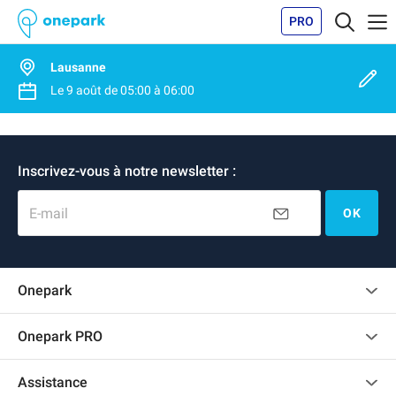
PRO
Lausanne
Le
9 août
de
05:00
à
06:00
Inscrivez-vous à notre newsletter :
E-mail
OK
Onepark
Charte des avis clients
Onepark PRO
Recrutement
Louer plusieurs places de parking pour mon entreprise
Assistance
Devenir partenaire