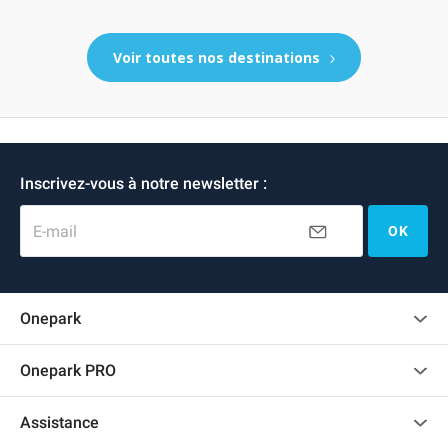
SQUARE APOLLO (Couvert)
Voir toutes nos destinations
Inscrivez-vous à notre newsletter :
E-mail
OK
Onepark
Charte des avis clients
Onepark PRO
Recrutement
Louer plusieurs places de parking pour mon entreprise
Assistance
Devenir partenaire